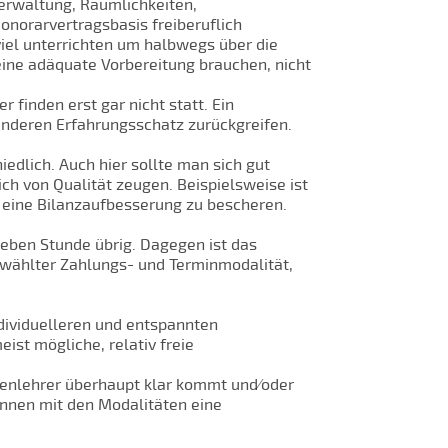
erwaltung, Räumlichkeiten,
onorarvertragsbasis freiberuflich
 viel unterrichten um halbwegs über die
ine adäquate Vorbereitung brauchen, nicht
 finden erst gar nicht statt. Ein
 anderen Erfahrungsschatz zurückgreifen.
edlich. Auch hier sollte man sich gut
ch von Qualität zeugen. Beispielsweise ist
n eine Bilanzaufbesserung zu bescheren.
egeben Stunde übrig. Dagegen ist das
gewählter Zahlungs- und Terminmodalität,
ndividuelleren und entspannten
eist mögliche, relativ freie
renlehrer überhaupt klar kommt und⁄oder
önnen mit den Modalitäten eine