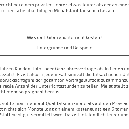
erricht bei einem privaten Lehrer etwas teurer als der an ein
 einen scheinbar billigen Monatstarif täuschen lassen.
Was darf Gitarrenunterricht kosten?
Hintergründe und Beispiele.
ihren Kunden Halb- oder Ganzjahresverträge ab. In Ferien und
ahlt. Es ist also in jedem Fall sinnvoll die tatsächlichen Un
 berücksichtigen) der gesamten Vertragslaufzeit zusammenzu
reale Anzahl der Unterrichtsstunden zu teilen. Meist stellt s
icht mehr so prägnant heraus.
 sollte man mehr auf Qualitätsmerkmale als auf den Preis ach
utzt nichts sich Monate lang an einem kostengünstigen Gitarre
ff nicht gut vermittelt wird. Das ist letztendlich teurer und 