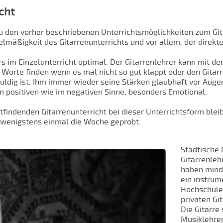
cht
zu den vorher beschriebenen Unterrichtsmöglichkeiten zum Git
gelmäßigkeit des Gitarrenunterrichts und vor allem, der direkt
ers im Einzelunterricht optimal. Der Gitarrenlehrer kann mit d
Worte finden wenn es mal nicht so gut klappt oder den Gitarr
duldig ist. Ihm immer wieder seine Stärken glaubhaft vor Aug
 im positiven wie im negativen Sinne, besonders Emotional.
findenden Gitarrenunterricht bei dieser Unterrichtsform blei
rd wenigstens einmal die Woche geprobt.
Städtische 
Gitarrenleh
haben mind
ein instru
Hochschule 
privaten Gi
Die Gitarre
Musiklehrer